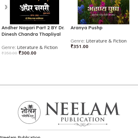
Andher Nagari Part 2 BY Dr.
Aranya Pushp
Dinesh Chandra Thapliyal
(Author)
Literature & Fiction
₹
351.00
Literature & Fiction
₹
300.00
₹
350.00
ADD TO CART
ADD TO CART
Neelam Publication