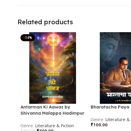
Related products
-14%
Antarman Ki Aawaz by
Bharatacha Paya
Shivanna Malappa Hadimpur
(Author)
Literature & 
₹
100.00
Literature & Fiction
₹
300.00