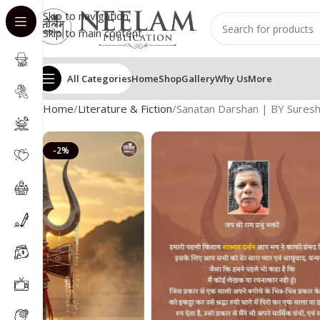
Skip to navigation
Skip to main content
All Categories
Home
Shop
Gallery
Why Us
More
Home
Literature & Fiction
Sanatan Darshan | BY Suresh
-2%