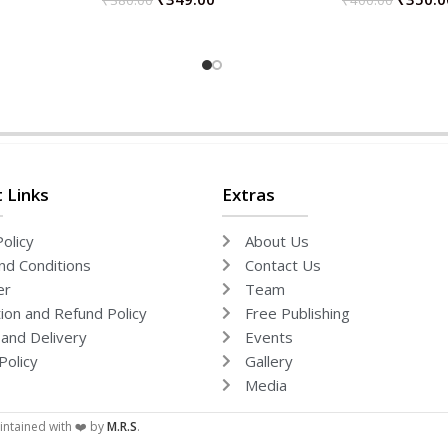
₹
380.00
₹
400.00
ADD TO CART
ADD TO CART
 Links
Extras
olicy
About Us
d Conditions
Contact Us
er
Team
tion and Refund Policy
Free Publishing
 and Delivery
Events
Policy
Gallery
Media
ntained with ❤️ by
M.R.S
.