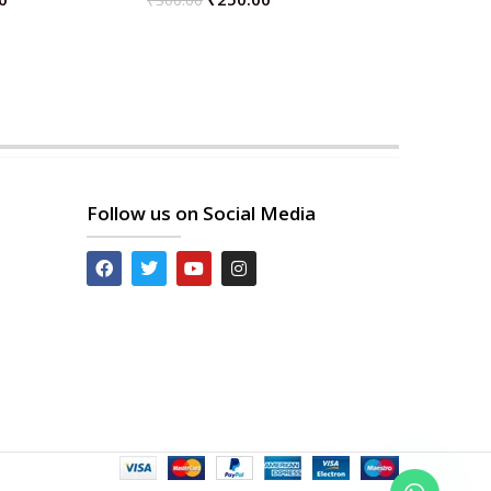
₹
300.00
ADD TO 
ADD TO CART
Follow us on Social Media