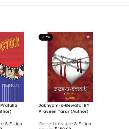
-17%
Prafulla
Jakhyam-E-Bewafai BY
Lamahon 
thor)
Praveen Tarar (Author)
Lit
₹
250.00
re & Fiction
Literature & Fiction
0
₹
250.00