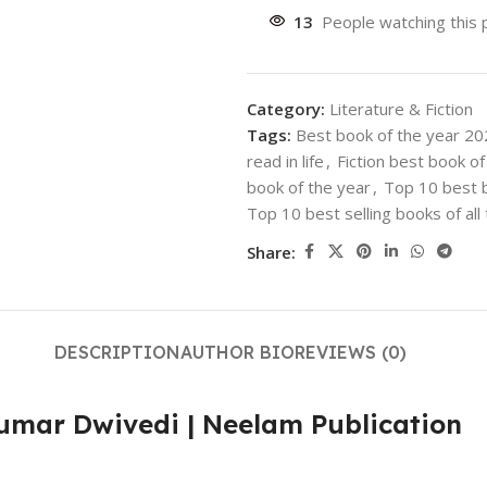
13
People watching this 
Category:
Literature & Fiction
Tags:
Best book of the year 2
read in life
,
Fiction best book of
book of the year
,
Top 10 best b
Top 10 best selling books of all
Share:
DESCRIPTION
AUTHOR BIO
REVIEWS (0)
umar Dwivedi | Neelam Publication