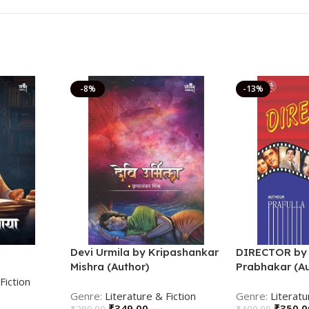
-8%
-13%
Devi Urmila by Kripashankar
DIRECTOR by 
Mishra (Author)
Prabhakar (Au
Fiction
Literature & Fiction
Literatu
₹
349.00
₹
350.0