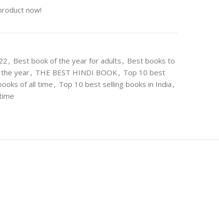
product now!
022
,
Best book of the year for adults
,
Best books to
 the year
,
THE BEST HINDI BOOK
,
Top 10 best
ooks of all time
,
Top 10 best selling books in India
,
 time