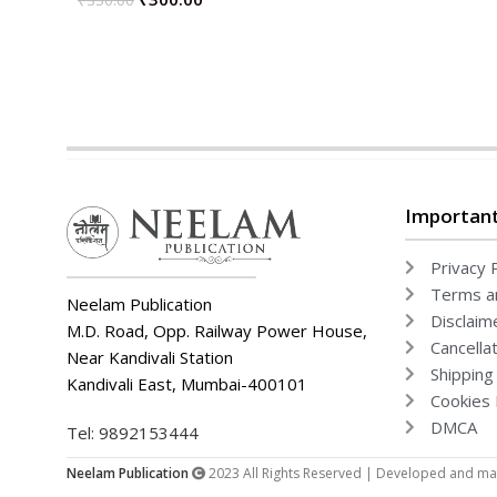
₹
350.00
ADD TO CART
ADD TO CART
Important
Privacy P
Terms an
Neelam Publication
Disclaim
M.D. Road, Opp. Railway Power House,
Cancella
Near Kandivali Station
Shipping
Kandivali East, Mumbai-400101
Cookies 
DMCA
Tel: 9892153444
Neelam Publication
2023 All Rights Reserved | Developed and mai