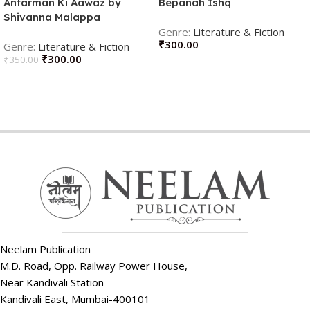
Antarman Ki Aawaz by
Bepanah Ishq
Shivanna Malappa
Hadimpur (Author)
Literature & Fiction
₹
300.00
Literature & Fiction
₹
300.00
₹
350.00
ADD TO CART
ADD TO CART
Neelam Publication
M.D. Road, Opp. Railway Power House,
Near Kandivali Station
Kandivali East, Mumbai-400101