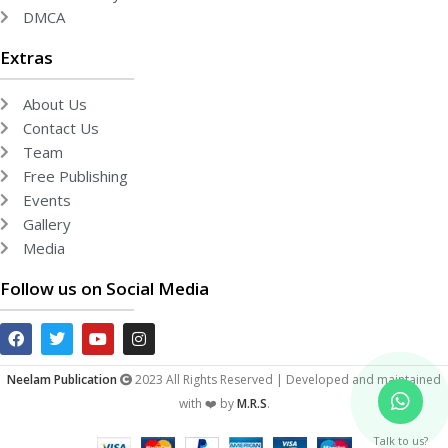
DMCA
Extras
About Us
Contact Us
Team
Free Publishing
Events
Gallery
Media
Follow us on Social Media
Neelam Publication
2023 All Rights Reserved | Developed and maintained
with ❤️ by
M.R.S
.
Talk to us?