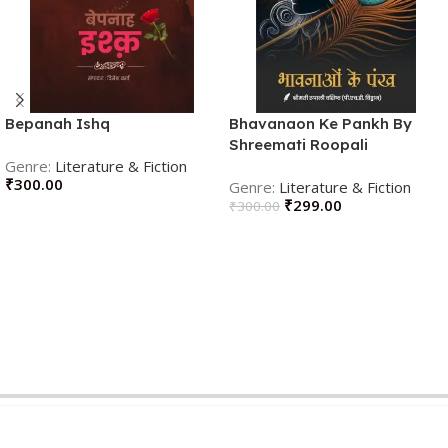
Bepanah Ishq
Bhavanaon Ke Pankh By
Shreemati Roopali
Literature & Fiction
Vashishtha
₹
300.00
Literature & Fiction
₹
299.00
₹
300.00
ADD TO CART
ADD TO CART